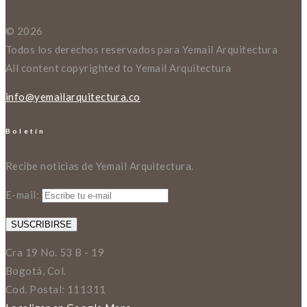
© 2026
Todos los derechos reservados para Yemail Arquitectura
All content copyrighted to Yemail Arquitectura
info@yemailarquitectura.co
Boletín
Recibe noticias de Yemail Arquitectura.
E-mail:
Cra 19 No. 53 B - 19
Bogotá, Col.
Cod. Postal: 111311