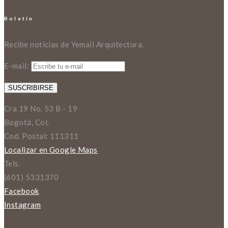
Boletín
Recibe noticias de Yemail Arquitectura.
E-mail:
Cra 19 No. 53 B - 19
Bogotá, Col.
Cod. Postal: 111311
Localizar en Google Maps
Tels.
(601) 5331370
Facebook
Instagram