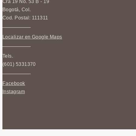
Cra 19 No. 53 B - 19
Bogotá, Col.
Cod. Postal: 111311
Localizar en Google Maps
Tels.
(601) 5331370
Facebook
Instagram