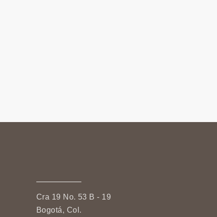
Cra 19 No. 53 B - 19
Bogotá, Col.