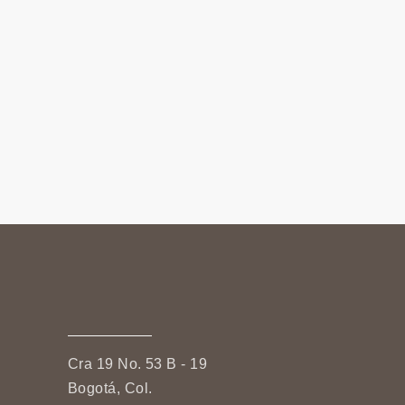
Cra 19 No. 53 B - 19
Bogotá, Col.