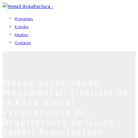
Proyectos
Estudio
Medios
Contacto
Museo Subterráneo
Monumental: finalista de
la XXIV Bienal
Panamericana de
Arquitectura de Quito /
Yemail Arquitectura