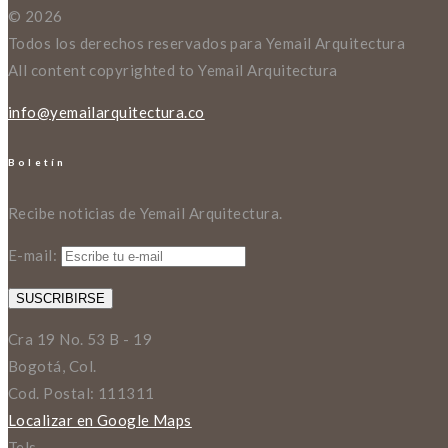
© 2026
Todos los derechos reservados para Yemail Arquitectura
All content copyrighted to Yemail Arquitectura
info@yemailarquitectura.co
Boletín
Recibe noticias de Yemail Arquitectura.
E-mail:
Cra 19 No. 53 B - 19
Bogotá, Col.
Cod. Postal: 111311
Localizar en Google Maps
Tels.