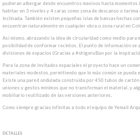
pudieran albergar desde encuentros masivos hasta momentos ind
habitar en 3 niveles y 4 caras como zona de descanso o tarima 
inclinada. También existen pequeñas islas de bancas hechas con
encuentran naturalmente en cualquier obra o zona rural en Co
Así mismo, abrazando la idea de circularidad como medio para mi
posibilidad de conformar recintos. El punto de información se a
divisiones de espacios (Gracias a #shigeruBan por la inspiració
Para la zona de invitados espaciales el proyecto hace un coment
materiales modestos, permitiendo que lo más común se pueda e
Existe una pared ondulada construida por 450 tubos de cartón 
uniones y gestos mínimos que no transforman el material, y al
mobiliario reutilizado de las versiones anteriores.
Como siempre gracias infinitas a todo el equipo de Yemail Arqui
DETALLES