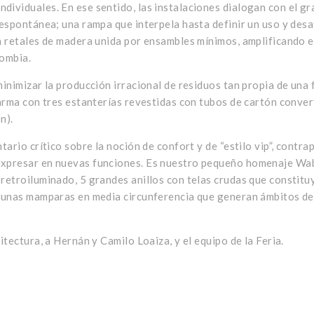
ividuales. En ese sentido, las instalaciones dialogan con el g
espontánea; una rampa que interpela hasta definir un uso y desa
 retales de madera unida por ensambles mínimos, amplificando el 
lombia.
nimizar la producción irracional de residuos tan propia de una f
rma con tres estanterías revestidas con tubos de cartón converti
n).
ario crítico sobre la noción de confort y de “estilo vip”, contra
xpresar en nuevas funciones. Es nuestro pequeño homenaje Wabi
retroiluminado, 5 grandes anillos con telas crudas que constitu
gunas mamparas en media circunferencia que generan ámbitos de 
tectura, a Hernán y Camilo Loaiza, y el equipo de la Feria.