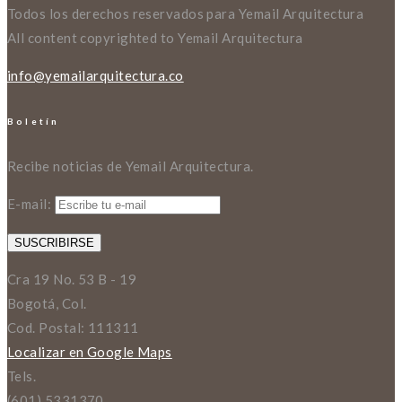
Todos los derechos reservados para Yemail Arquitectura
All content copyrighted to Yemail Arquitectura
info@yemailarquitectura.co
Boletín
Recibe noticias de Yemail Arquitectura.
E-mail:
Cra 19 No. 53 B - 19
Bogotá, Col.
Cod. Postal: 111311
Localizar en Google Maps
Tels.
(601) 5331370