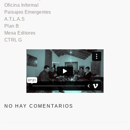
Oficina Informal
Paisajes Emergentes
A.T.L.A.S
Plan B
Mesa Editores
CTRL G
NO HAY COMENTARIOS