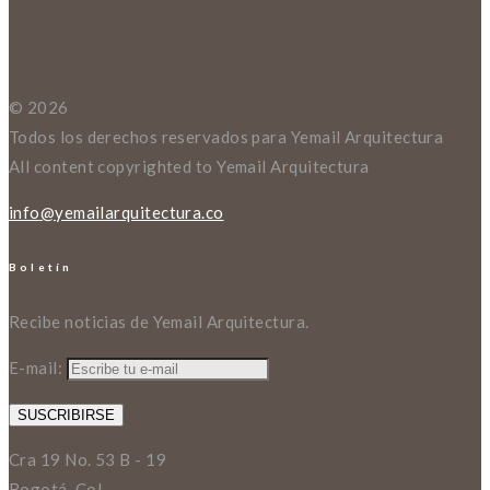
© 2026
Todos los derechos reservados para Yemail Arquitectura
All content copyrighted to Yemail Arquitectura
info@yemailarquitectura.co
Boletín
Recibe noticias de Yemail Arquitectura.
E-mail:
Cra 19 No. 53 B - 19
Bogotá, Col.