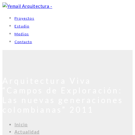
Proyectos
Estudio
Medios
Contacto
Arquitectura Viva
“Campos de Exploración:
Las nuevas generaciones
colombianas” 2011
Inicio
Actualidad